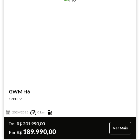
GWM H6
19 PHEV
2024/2025
0 km
De:
R$
201.990,00
Ver Mais
189.990,00
Por R$