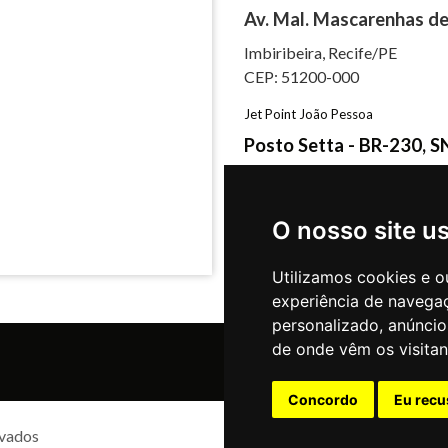
Av. Mal. Mascarenhas de
Imbiribeira, Recife/PE
CEP: 51200-000
Jet Point João Pessoa
Posto Setta - BR-230, S
Castelo Branco, João Pessoa
CEP: 58050-725
O nosso site u
Utilizamos cookies e o
experiência de navega
personalizado, anúncios
de onde vêm os visitan
Concordo
Eu recu
rvados