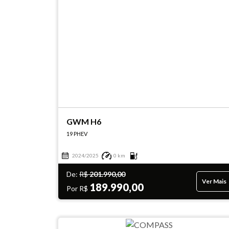
GWM H6
19 PHEV
2024/2025
0 km
De:
R$
201.990,00
Ver Mais
189.990,00
Por R$