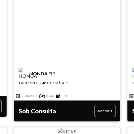
HONDA FIT
1.4 LX 16V FLEX 4P AUTOMÁTICO
1
2013/2014
0 km
Flex
Sob Consulta
Ver Mais