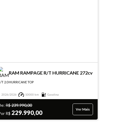
RAM RAMPAGE R/T HURRICANE 272cv
/T 2.0 HURRICANE TOP
2026/2026
10000 km
Gasolina
De:
R$
239.990,00
Ver Mais
229.990,00
Por R$