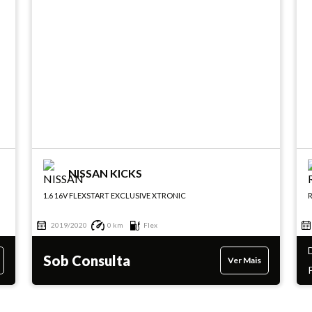
NISSAN KICKS
1.6 16V FLEXSTART EXCLUSIVE XTRONIC
R
2019/2020
0 km
Flex
Sob Consulta
Ver Mais