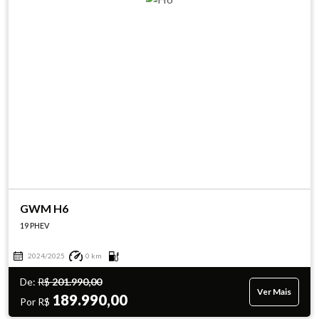
GWM H6
19 PHEV
2024/2025
0 km
De:
R$
201.990,00
Ver Mais
189.990,00
Por R$