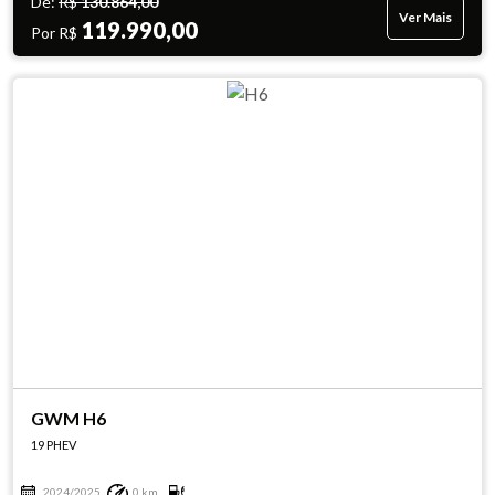
De:
R$
130.864,00
Ver Mais
119.990,00
Por R$
GWM H6
19 PHEV
2024/2025
0 km