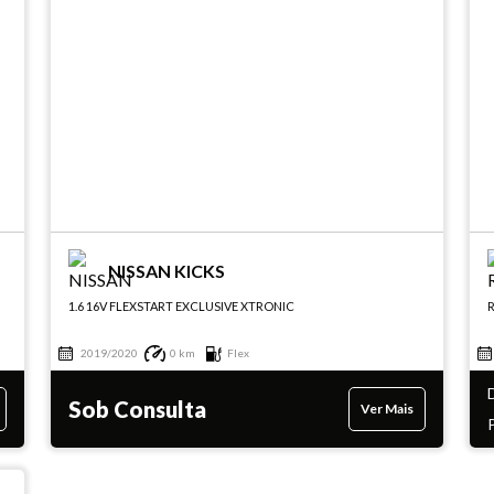
NISSAN KICKS
1.6 16V FLEXSTART EXCLUSIVE XTRONIC
R
2019/2020
0 km
Flex
Sob Consulta
Ver Mais