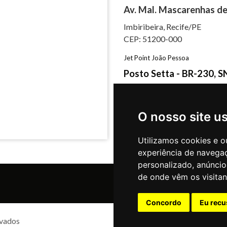
Av. Mal. Mascarenhas de
Imbiribeira, Recife/PE
CEP: 51200-000
Jet Point João Pessoa
Posto Setta - BR-230, S
Castelo Branco, João Pessoa
CEP: 58050-725
O nosso site u
Utilizamos cookies e o
experiência de navega
personalizado, anúncios
de onde vêm os visitan
Concordo
Eu recu
rvados