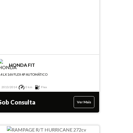
HONDA FIT
.4 LX 16V FLEX 4P AUTOMÁTICO
2013/2014
0 km
Flex
Sob Consulta
Ver Mais