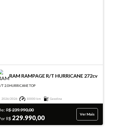
RAM RAMPAGE R/T HURRICANE 272cv
/T 2.0 HURRICANE TOP
2026/2026
10000 km
Gasolina
De:
R$
239.990,00
Ver Mais
229.990,00
Por R$