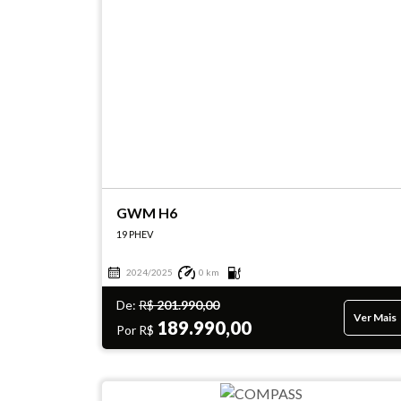
GWM H6
19 PHEV
2024/2025
0 km
De:
R$
201.990,00
Ver Mais
189.990,00
Por R$