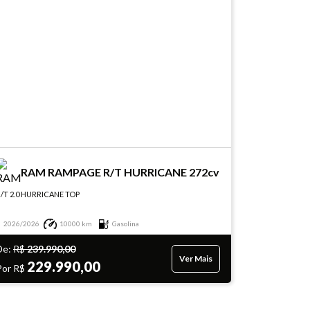
RAM RAMPAGE R/T HURRICANE 272cv
/T 2.0 HURRICANE TOP
2026/2026
10000 km
Gasolina
De:
R$
239.990,00
Ver Mais
229.990,00
Por R$