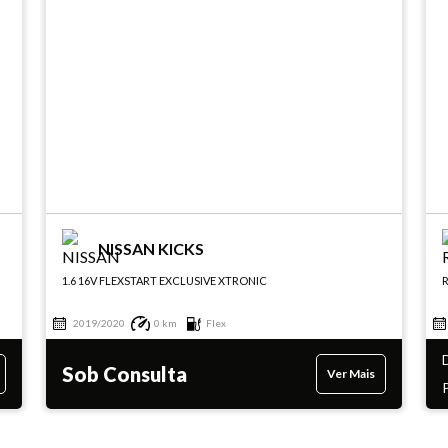
NISSAN KICKS
1.6 16V FLEXSTART EXCLUSIVE XTRONIC
R
2019/2020
0 km
Flex
Sob Consulta
Ver Mais