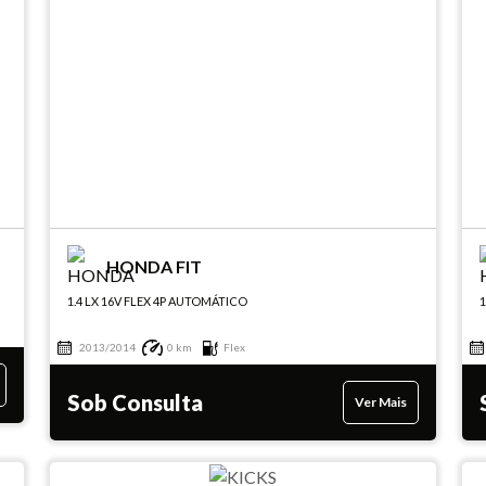
HONDA FIT
1.4 LX 16V FLEX 4P AUTOMÁTICO
1
2013/2014
0 km
Flex
Sob Consulta
Ver Mais