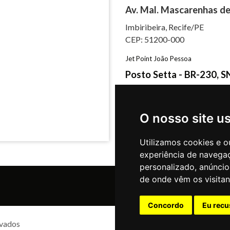
Av. Mal. Mascarenhas de
Imbiribeira, Recife/PE
CEP: 51200-000
Jet Point João Pessoa
Posto Setta - BR-230, S
Castelo Branco, João Pessoa
CEP: 58050-725
O nosso site u
Utilizamos cookies e o
experiência de navega
personalizado, anúncios
de onde vêm os visitan
Concordo
Eu recu
rvados